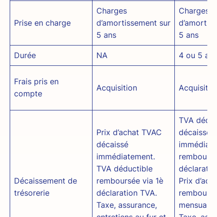
Charges
Charges
Prise en charge
d’amortissement sur
d’amortis
5 ans
5 ans
Durée
NA
4 ou 5 an
Frais pris en
Acquisition
Acquisitio
compte
TVA déduc
Prix d’achat TVAC
décaissée
décaissé
immédiate
immédiatement.
remboursé
TVA déductible
déclaratio
Décaissement de
remboursée via 1è
Prix d’ac
trésorerie
déclaration TVA.
remboursé
Taxe, assurance,
mensualité
entretiens au fur et
Taxe, assu